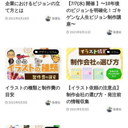
企業におけるビジョンの立
【7/7(水) 開催 】〜10年後
て方とは
のビジョンを明確化！ゴキ
ゲンな人生ビジョン制作講
2021年6月19日
蒲優祐
座〜
2021年6月11日
蒲優祐
デザインコラム
コラム
イラストの種類と制作費の
【イラスト依頼の注意点】
目安
制作会社の選び方・発注前
の情報収集
2021年6月3日
蒲優祐
2021年6月3日
蒲優祐