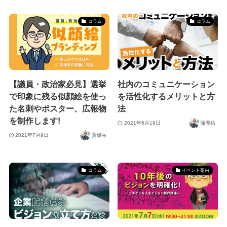
コラム
コラム
【議員・政治家必見】選挙
社内のコミュニケーション
で印象に残る似顔絵を使っ
を活性化するメリットと方
た名刺やポスター、広報物
法
を制作します!
2021年6月19日
蒲優祐
2021年7月9日
蒲優祐
コラム
イベント案内