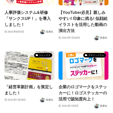
人事評価システム&研修
【YouTuber必見】親しみ
「サンクスUP！」を導入
やすい! 印象に残る! 似顔絵
しました！
イラストを活用した動画の
演出方法
2021年8月4日
蒲優祐
2021年7月28日
蒲優祐
トピックス
デザインコラム
「経営革新計画」を策定し
企業のロゴマークをステッ
ました！
カーに！ロゴステッカーの
活用で認知度向上！
2021年7月28日
蒲優祐
2021年7月9日
蒲優祐