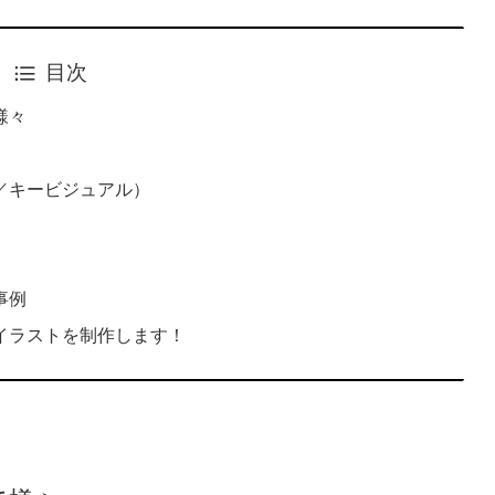
目次
様々
／キービジュアル）
事例
イラストを制作します！