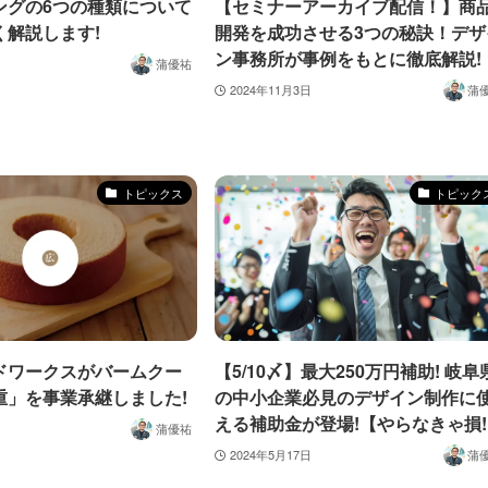
ングの6つの種類について
【セミナーアーカイブ配信！】商
く解説します!
開発を成功させる3つの秘訣！デザ
ン事務所が事例をもとに徹底解説!
蒲優祐
2024年11月3日
蒲
トピックス
トピック
ドワークスがバームクー
【5/10〆】最大250万円補助! 岐阜
重」を事業承継しました!
の中小企業必見のデザイン制作に
える補助金が登場!【やらなきゃ損
蒲優祐
2024年5月17日
蒲