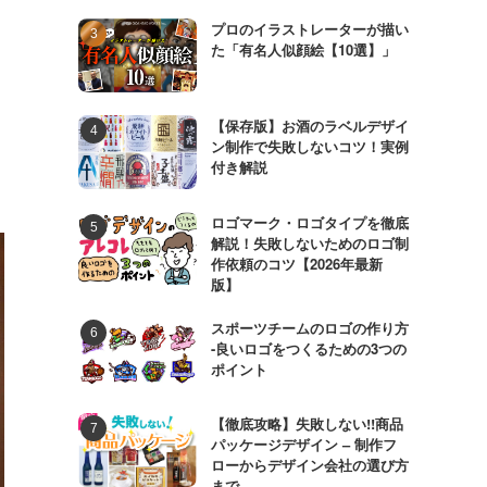
プロのイラストレーターが描い
た「有名人似顔絵【10選】」
【保存版】お酒のラベルデザイ
ン制作で失敗しないコツ！実例
付き解説
ロゴマーク・ロゴタイプを徹底
解説！失敗しないためのロゴ制
作依頼のコツ【2026年最新
版】
スポーツチームのロゴの作り方
-良いロゴをつくるための3つの
ポイント
【徹底攻略】失敗しない!!商品
パッケージデザイン – 制作フ
ローからデザイン会社の選び方
まで