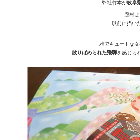
弊社竹本が
岐阜
題材は
以前に描い
雅でキュートな女
散りばめられた飛騨
を感じら