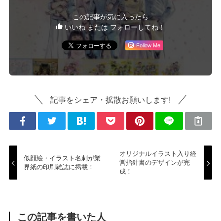
この記事が気に入ったら
いいね または フォローしてね！
Follow Me
記事をシェア・拡散お願いします!
オリジナルイラスト入り経
似顔絵・イラスト名刺が業
営指針書のデザインが完
界紙の印刷雑誌に掲載！
成！
この記事を書いた人