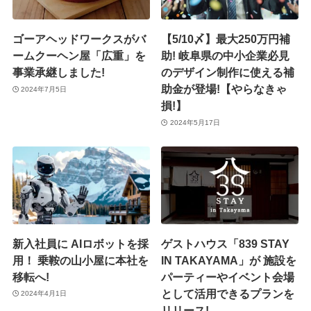
ゴーアヘッドワークスがバ
【5/10〆】最大250万円補
ームクーヘン屋「広重」を
助! 岐阜県の中小企業必見
事業承継しました!
のデザイン制作に使える補
助金が登場!【やらなきゃ
2024年7月5日
損!】
2024年5月17日
新入社員に AIロボットを採
ゲストハウス「839 STAY
用！ 乗鞍の山小屋に本社を
IN TAKAYAMA」が 施設を
移転へ!
パーティーやイベント会場
として活用できるプランを
2024年4月1日
リリース!