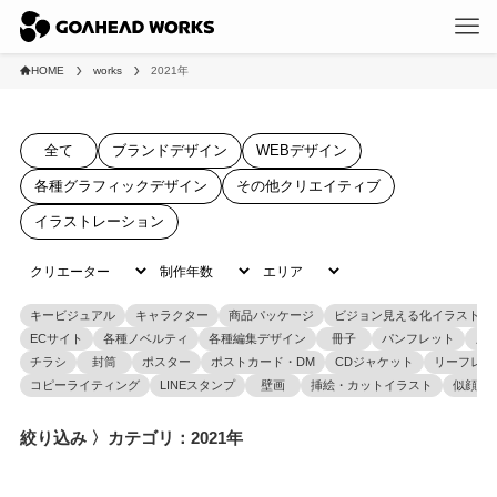
HOME
works
2021年
全て
ブランドデザイン
WEBデザイン
各種グラフィックデザイン
その他クリエイティブ
イラストレーション
キービジュアル
キャラクター
商品パッケージ
ビジョン見える化イラスト
ECサイト
各種ノベルティ
各種編集デザイン
冊子
パンフレット
メ
チラシ
封筒
ポスター
ポストカード・DM
CDジャケット
リーフレッ
コピーライティング
LINEスタンプ
壁画
挿絵・カットイラスト
似顔絵
絞り込み 〉カテゴリ：2021年