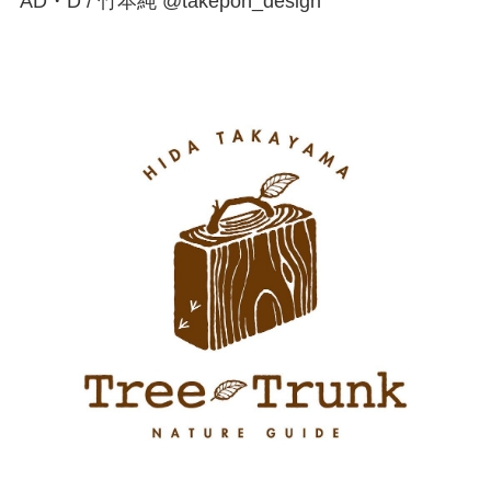
AD・D / 竹本純 @takepon_design