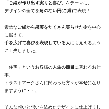
「ご縁が作り出す実りと喜び」
をテーマに、
デザインの全てを
角のない円(ご縁)
で表現！
素敵な
ご縁から果実をたくさん実らせた樹
を中心
に据えて、
手を広げて喜びを表現している人
にも見えるよう
に工夫しました。
「住宅」というお客様の
人生の節目
に関わるお仕
事、
トラストアークさんに関わった方々が
幸せ
になり
ますように・・。
そんな願いと想いを込めたデザインに仕上げまし