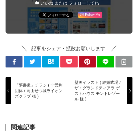
いいね または フォローしてね！
Follow Me
記事をシェア・拡散お願いします!
壁画イラスト ( 結婚式場 /
「夢書道」チラシ ( 非営利
ザ・グランドティアラ ゲ
団体 / 高山せつ城ライオン
ストハウス モントレゾー
ズクラブ 様 )
ル 様 )
関連記事