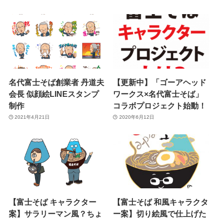
名代富士そば創業者 丹道夫
【更新中】「ゴーアヘッド
会長 似顔絵LINEスタンプ
ワークス×名代富士そば」
制作
コラボプロジェクト始動！
2021年4月21日
2020年6月12日
【富士そば キャラクター
【富士そば 和風キャラクタ
案】サラリーマン風？ちょ
ー案】切り絵風で仕上げた