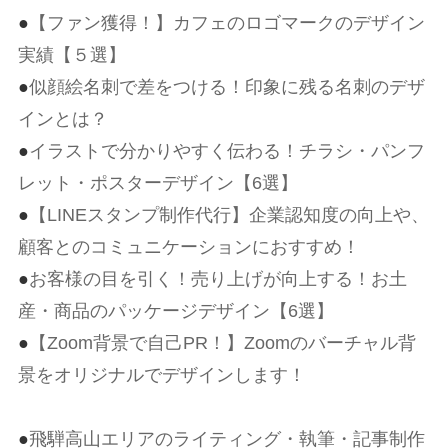
●
【ファン獲得！】カフェのロゴマークのデザイン
実績【５選】
●
似顔絵名刺で差をつける！印象に残る名刺のデザ
インとは？
●
イラストで分かりやすく伝わる！チラシ・パンフ
レット・ポスターデザイン【6選】
●
【LINEスタンプ制作代行】企業認知度の向上や、
顧客とのコミュニケーションにおすすめ！
●
お客様の目を引く！売り上げが向上する！お土
産・商品のパッケージデザイン【6選】
●
【
Zoom
背景で自己
PR
！】
Zoom
のバーチャル背
景をオリジナルでデザインします！
●
飛騨高山エリアのライティング・執筆・記事制作