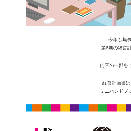
今年も無事
第6期の経営
内容の一部を
経営計画書は
ミニハンドブ