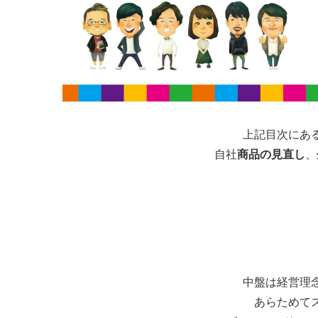
上記目次にあ
自社
商品の見直し
、