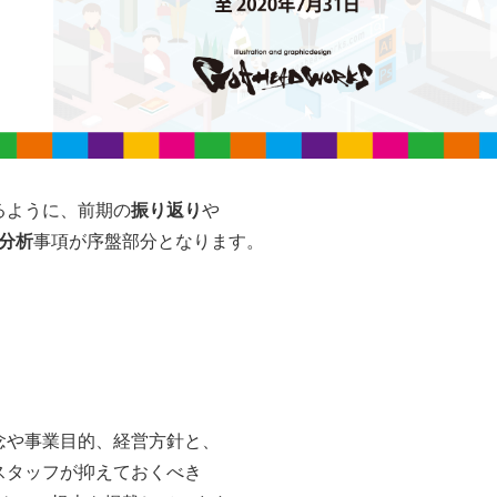
るように、前期の
振り返り
や
分析
事項が序盤部分となります。